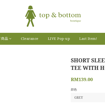
有商品
Clearance
LIVE Pop-up
Last Item!
SHORT SLE
TEE WITH 
RM139.00
颜色